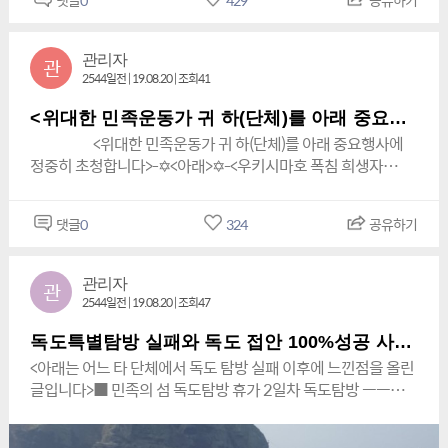
댓글
0
429
공유하기
(Promotion Committee on World Culture Digital & Cyber U
부디 동참을 부탁드립니다.하오니 이 중대한 기자회견에 부디
한민족 대표 김영삼총재 한민족호소문> * (1). 조국
niversityChairman Kim Yeong-sam)외 1.900여 연대단체 중
참석하시어 순수하고 위대한 민족운동에 큰 힘을 실어 주시길
광...blog.naver.com“세계평화”를 사랑하는 자랑스럽고 영광스
책 임무수행중
간곡히 부탁드립니다.사단법인 대한민국 독도사랑 세계연대 총
러운 한민족 대표 김영삼총재 한민족호소문> * (1). 조국광복 74
관리자
관
================================================
재 김영삼-배상-<동참통보연락처:010-8824-0404번>www.
주년을 맞이하여... 저는 지난 8월 24(토) 조국 광복과 함께 부산
2544일전 | 19.08.20 | 조회41
============(사) 대한민국 독도사랑 세계 연대
한민족.com
항으로 돌아오려던 귀국1호선 우키시마호 폭침으로 비명에 가
(World Solidarity for Korean Dokdo)중요 임원 상임고문 ( 常
신 8천여 영령들을...네이버 블로그
<위대한 민족운동가 귀 하(단체)를 아래 중요행사에 정중히 초청합니다>
任顧問 ) : 『부산지방 검찰청 형사조정위원
2019.08.29.http://mobile.busan.com/view/busan/view.ph
<위대한 민족운동가 귀 하(단체)를 아래 중요행사에
회』 a standing advisor ( Choi Hak - you ) 위원장 (인암) 최학
p?
정중히 초청합니다>-✡<아래>✡-<우키시마호 폭침 희생자
유 (仁巖 崔學有) 명예총재 ( 名譽總
code=2019030318493857353http://mobile.busan.com/
(8,000천여명의 영령) 합동위령제 및 추모제><목적 : 일본 역사
裁 ) An honor President : 『사단법인 대한민국 국회의원 태권도
view/busan/view.php?code=2019030318493857353 [포
왜곡ㆍ진상규명ㆍ전범청산등으로 한중일국교정상화를 통해 삼
댓글
0
324
공유하기
연맹
토뉴스] 세계문화올림픽 성공기원 세계문화축제대한민국독도
국이 Win Win함에 그 목적이 있다.>*일시:2019년 조국 광복의
Member of the National Assembly Taekwondo Federation
사랑세계연대(총재 김영삼)는 지난 1일 경남 김해시 김해문화원
달 8월 24(토)17:00*장소:수미르공원(부산연안 여객터미널(옆)
』 (Myung Jae - sun) 이사장·총회장 ( 總會長 · 總會長 ) 명재
에서 ‘3.1운동 100주년 기념 세계문화올림픽 성공기원 세계문
& 자갈치시장(옆)에서 실시 하오니 참석여부를 꼭 통보를 부탁
관리자
관
선 상임이사 ( 常任理事 ) : 『법률 자문위원장 법무법인 로앤
화축제’를 개최했다.mobile.busan.com
드립니다.*민족운동단체장 대표 추모사 및 감사인사 말씀외“사
2544일전 | 19.08.20 | 조회47
로 대표변호사』 (법산) 강창옥 (法山 姜昌
단법인 대한민국 독도사랑 세계연대총재ㆍ이사장(대천) 김 영
沃) a permanent member Kang Chang - ok 특별고문（特別
삼 <大天 金 榮 三><World Solidarity for Korean Dokdo
독도특별탐방 실패와 독도 접안 100%성공 사례들외
顧問） : (전) 부산대학교 총장 장혁표 (張赫
President Kim Yeong – sam>-배상(拜上)-www.한민
<아래는 어느 타 단체에서 독도 탐방 실패 이후에 느낀점을 올린
杓) a special adviser Chang Hyuk-pyo 특별고문（特別顧
족.com《위대한 <민족운동>독도사수와 우키시마호 폭침사건을
글입니다>■ 민족의 섬 독도탐방 휴가 2일차 독도탐방 ㅡㅡㅡ
問） : 100년 역사! 1919년 대한민국 최초 사단법인 설립 순수
다룬 영화제작의 취지와 목적》<일본의 역사왜곡을 강력히 대응
독도사랑 중앙 해병대 전우회에서 2일차 독도상륙작전 접안 실
한 민족운동단체!˝『사단법인 3·1 동지회 중앙회』 총 재 허 경 특
하기 위해 세계적인 영화를 제작하여 국제사회에 널리 알려서
패 ㅡㅡㅡ 갑자기 접안불가 소식에 독도에서 아베규탄 식전행사
별고문（特別顧問） : 『사단법인 안용복장군 기념사업회』 (전)