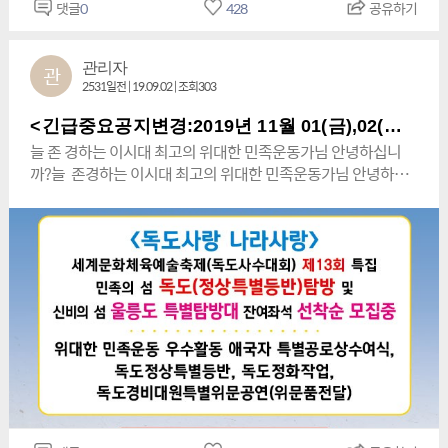
신문/장유신문세계문화체육예술축제(독도사수대회) 제13회 특
울릉특산물 시식회등 개인별 부담 (제 1차)자유식> -✡<(7).
댓글
0
428
공유하기
께서는 경비 입금은 되었으나,천재지변으로 연기가 된 대 역사적
제 까지아직 동참신청 양식이 접수가 되지 않았사오니본 공
World Peace and Culture Foundation』[W.P.C.F.]
집 행사가 천재지변 등으로 세 차례 연기와 독도 접안의 어려운
19:00“세계문화체육예술축제<독도사수대회>제13회 특집행
인 행사 출발일:2019년 11월 01(금),02(토),03(일)<2박3일>에
지 읽어 보시는 즉시 휴대전화:010-8824-0404번으로 꼭 연
( President Kim Yeoung - sam ) 총의장 (대천) 김영삼 [ 總議
여건 속에서도 훌륭하게 추진 마무리 되었다. - 김해인터넷신문/
사<울릉한마음회관 19:00시 집결>, <나>.둘째날: 11월 02(토)
동참신청 양식 대로 접수(신청)가 아직까지 되지 않았사오니본
락 부탁드립니다. 2019년 10월 25(금),26(토),27(일)<2박 3일>
長 (大天) 金 榮 三 ]『세계문화올림픽 추진위원
장유신문www.gimhaeinews.com[네이버 블로그](사)대한민
관리자
관
(1).06:00기상<(3차)조식 제공>(2). 07:00 울릉도 육로관광 A코
공지 읽어 보시는 즉시 반드시 주관측<010-8824-0404번>으
독도특별탐방 신청자님 중에조소영애국동지 선생님,이정옥애
회 World Culture Olympic Promotion Committee 』 [W.C.O.P.
2531일전 | 19.09.02 | 조회303
국 독도사랑 세계연대, 제13회 독도사수대회 실시
스 (약 4시간) + 해안산책로(3). 12:00<(4차)조식 제공>(4).
로 통보를 해 주시길 부탁드립니다.
국동지 선생님김영수애국동지 선생님께서는 경비 입금은 되었
C.]( Chairman Kim Yeong-sam ) 위원장 (대천) 김 영 삼 [ 委員
https://m.blog.naver.com/cosmos7275/221698945825
13:30“저동항집결(5). 14:30분 (쾌속선) “민족의 섬 독도특별문
으나,2019년 10월 22(화)현제 까지아직 동참신청 양식이 접수
<긴급중요공지변경:2019년 11월 01(금),02(토),03(일)<2박3일>독도(정상특별등반)탐방신청자 실비보험 미가입자 여행자보험 대리가입신청외< 추가모집중>
長 (大天) 金榮三 ] 『대한민국 독도사수대 (大韓民國獨島死守
(사)대한민국 독도사랑 세계연대, 제13회 독도사수대회 실시김
화탐방행사<정상특별등반 & 독도정화작업 & 독도경비대원 특
가 되지 않았사오니본 공지 읽어 보시는 즉시 휴대전화:010-
늘 존 경하는 이시대 최고의 위대한 민족운동가님 안녕하십니까?늘 존경하는 이시대 최고의 위대한 민족운동가님 안녕하십니까?<실비 보험 미 가입자 여행자 보험 무료 대리 가입 반드시 신청 및 멀미약 무료 신청 꼭 필요함>--✡<아름다운 단풍이 붉게 물든 2019년 너무 아름다운 가을 날!>! 11월 01(금) 02(토),03(일)<2박 3일>에 민족의 섬 독도(정상특별등반)탐방대 모집은 11월 27(일) 오늘 17시 최종 마감합니다.-✡< 2020년 세계문화체육예술축제(독도사수대회)제 14회특집 행사 안내>*지난 30년간 평균 날씨가 호수 처럼 가장 좋았던 가정의 달!5월-✡<제1차>15(금),16(토),17(일)<2박 3일 7식 제공(482명 마감됨)>,5월-✡ <제 2차>17(일)18(월),19(화)<총2박3일 7식(특식1식)제공>추진하며, 잔여 좌석도 얼마 남지 않았습니다><대통령 배 쟁탈 > 세계문화체육예술축제(독도사수대회)제 14회특집!<유네스코세계인류문화유산 등재 및 국가 무형문화재등재>해녀(海女)물질대회공연과,<동도ㆍ서도(특별횡단)세계수영대회 및 수중스쿠버다이버대회>외 각종 문화체육예술축제개최*협찬:CNN,BBC,CCTV,KBS,MBC,YTN등 생방송추진중!<아래 상세 안내 참조><아래>민족이 여기까지 온 것은 정말 천행(天幸)이다.------------------------------------------------------------<파렴치한 일본이 독도 행정 침탈의 도를 넘어 (2020)도쿄올림픽 홈페이지에도 독도 침탈전쟁선포를 한 심각한 현실에 위대한 민족운동!독도사수에 깊은 관심을 주심에 고개숙여 높은 존경과 깊은 감사를 드립니다.> <고귀한 3·1 정신으로 똘똘 뭉쳐서 민족의 섬 독도로 모이자!나가자 세계로! 미래로!> <<<자랑스런 조국 대한민국의 찬란한 우리 문화를 세계로 널리 떨쳐서 찬란한 우리문화를 최강대국으로 반드시 만들어 미래의 행복과 영원한 부귀영화를 보장 받자! >>>※《울릉 탐방자 1일 약 수천명중에 본 행사 동참 신청자는 예상 인원을 초과 했지만 신청후 신청양식대로 신청하지 못 했거나 일부 경비 미 입금자가 계시어 경비송금을 하시면 동참 할 수가 있습니다.》 "세계문화체육예술축제(독도사수대회) 제 13회 특집<3대가 덕을 쌓아야 접안을 할 수가 있다는 '민족의 섬 독도!>※특 혜: 일잔 타 탐방 객들은 감히 상상도 못 하는 지난 2018년 09월 29(토)08시경 12회 행사 때는 일본 태풍 짜미가 접근 중이라 사상 최초로 독도행 여객선 운항시간이 무려 1시간 25분이나 연착이 되었던 최악의 악천후 임에도 불구하고 <독도정상특별등반>까지 했으며,특히 총 36회차 독도접안을 100%성공 하여 독도에 충분히 체류하여 독도를 구석구석 돌아 보고, 독도경비대원특별 위문공연&독도정화작업 및 독도정상특별등반등 아주 뜻 깊고 의미 있는거룩한 역사와 위대한 신화의 전통이 살아 있는 대 역사적인 행사입니다.*<<<특전: 한편 평소에 순수하고 위대한 민족운동 우수활동 애국자를 사전에 추천 받거나 엄격히 선정하여 때론 인간문화재<현제 총 3명 배출됨>가 될 수도 있는 관계기관장의 특별공로상 수여와 우수 활동애국자분들은 독도 및 일본특파단에 특별히 무료초청과 국가로 부터 태극기를 형상하여 유일하게 특허 받은 100%국산 기능성 특별기념품<5만원상당>선물도 증정하며,특별재능 기부 또는 결선전 진출자 전액 무료초대도 함>>>-✡<동참 신청방법(양식)>✡--아래-⓵~⓺번<순서변경불가>⓵. 성명<멀미약 무료 신청 및 실비보험 미 가입자 여행자 보험 가입 대리 신청 꼭 필요함>⓶. 신청자 휴대전화번호⓷. 주민등록번호<13자리는 신청자 실비보험 미가입자 여행자보험 대리 가입용>⓸. 본 행사를 알게 된 계기와 개인 특기,재능기부와 각종 장기자랑등,재능분야기록>⓹. 현주소 및 출발 희망일자<버스 탑승>집결 희망장소등⓺. 민족운동 우수활동 애국자 특별공로상수상 대상자 추천 및행사 추진에 대한 지혜로운 자문과 건의등! *김영삼총재외 많은 분들의 후원과 기부 예정 내역일부<간식 및 멀미약 총 3회 생수 약 2병제공=빈 생수병은 행사가 끝 날 때까지 재활용 사용필수> 각종 이벤트를 실시 하여 푸짐한 경품과 독도와 일본 항의특별방문단 무료탐방권 증정 및 태극기를 형상 하여 국가로 부터 유일하게 특허 받은 독도사랑 특별 귀중품(기념품)을 1인당 약 5만원 상당의 특별 기념품 증정!<지난 17년동안 수 많은 각종 행사의 경험을 바탕으로 특수교육을 받은 특별 요원(임원) 들이 동참자 약 40여명당 1명씩 최신형 특수무전기(전국통화가능)를 착용,특별 배치하여 경호,의전,보건,안전을 위해 밀착 동행 안전사고 완벽 예방함>✡<일시:2019년 11월01(금),02(토),03(일)<총2박3일 7식(특식1식)제공> -✡ 첫날:창원종합운동장(무료추차) 05:30분 ,*성산구청(앞)5:40분경유출발,*장유1동행정복지센터(건너편)05:50분경유출발,* 김해시청 차량등록사무소 06:00시 출발,*부산(범일동)시민관 05:30분,*동래지하철역 3번출구 05:45분 경유 출발,*서울산IC 06:20분경 유출발,*경주 IC휴게소 07시경 유(합류)출발*숙박은 울릉 고급호텔&모텔일부이용예정!<민족운동> '세계문화체육예술축제(독도사수대회)제 13회특집!약 4인<1실기본>2박 7식(제공)<세계평화! 미래 희망은 세계문화 올림픽이 책임진다>*이사장 김영삼 총재외 많은 분들의 많은 후원과 기부 예정 내역일부《모든 참석예정자(약 500여명)단체기념품과 총 동참자 생수 2병제공=처음 사용 후엔 정수물 받아 여행기간 동안 계속 사용해야함>, 수시로 빅 이벤트를 실시 하여 푸짐한 경품과 독도와 일본 항의 방문단 무료탐방권 증정 및 다양한 빅 이벤트도 실시함》 -✡ <지난 17년동안의 36여차례 민족의 섬 독도접안 100%성공과 수 많은 각종 문화체육예술축제의 경험을 바탕으로 모든 행사 추진 시에는 안전에 특수교육을 받은 안전요원 약 20여명이 최신형 디지털 특수무전기(육ㆍ해ㆍ공 전지역 무전가능)를 착용하여 크고 작은 안전사고를 사전에 완벽하게 예방함>“제13회 특집!“민족의 섬”독도특별탐방(정상특별등반) 및 “신비의 섬 울릉도 특별탐방”<행사 일정표><가> 당일(첫날):(1). 00시경 각 지역별<집결>로 단체버스(일부개별협의후 재 공지함)출발예정(2). 08시정각 포항 여객선터미널 도착<모든 동참자 신분증 지참이 꼭 필요하며,단 모든 승선절차 생략하여 약 40여분 승선시간 절약함> – 승선(조식제공)(3). 08:50 포항-울릉(쾌속선)출항(4). 12:30 울릉도 (도동항)도착(5). 13:00중식 및 휴식(6).14:00저동항집결 및(쾌속선) “민족의 섬 독도특별문화탐방행사<정상특별등반 & 독도정화작업 & 독도경비대원 특별위문공연등>(7).21:00시경 저동항 도착<숙소이동> <나>.둘째날:(1).06:00기상 조식(2). 07:00 울릉도 육로관광 A코스 (약 4~5시간) + 해안산책로(3). 12:00시경 중식(자유시간)(4). 13:30 행사장이동<울릉순환로 286=울릉한마음회관(울릉 도동리 408)>(5). 14:00“세계문화체육예술축제<독도사수대회>제13회 특집행사<(울릉한마음회관) >(6). 18:00 석식(7). 19:00 동참 애국동지분<어울림마당>도전골든벨과개인별 각 팀별 장기자랑(도동한마음회관)(8). 22:00시경 숙소이동 <다>. 셋째날:(1). 06:00기상 및 조식(2). 07:00분 개인별,각 팀별 울릉도 자유관광(3).12시경중식 저동항 도착<개인별&팀별 부담,독도(새우등,특산물등)울릉특산물시식회등 개별 자유식>14:00시경 울릉 여객터미널 집결 <해단식 약 20분예정>(3). 15:20분경 쾌속선 울릉(도동)-포항 행 출항(4). 18:50분경 포항 도착 - <출발 당시 교통편 이용 또는 개별출발<해산> *<개인당 총 부담경비가 약 66여만원이 당초 행사 동참 비용이였으나 김영삼총재등 많은 후원으로 동참자 개인1인당46만원이나 일부 잔여좌석 추가 대폭 삭감하여 총경비 40만원확정이며 이제는 그 어떤 경우라도 삭감은 하지 않으나 위대한 민족운동 우수활동 애국자 일부와 중대 문화체육예술인등 일부 전액무료초청도함>✡ 모든 일정들은 행사전에 날씨와 주최&주관 측의 사정에 따라다소 변경&조정이 될 수도 있습니다.己亥年 正月 元旦대한민국 경상북도 울릉군 울릉읍 독도 안용복길 3.Mobile:010-8824-0404.Tel(주야):(050)2580-7777~9."본 법인은민족운동과 '민족의 섬 독도'를 사수 하기 위하여지난 2003년 03월 01일 결성한 전세계적인 '민족운동의 최고 대표(의장)연대단체로써 '민족의 섬 독도'를 문화의 섬,평화의 섬으로 국가 및 NGO단체를 통 틀어도 유일하게 꾸준히 만들어 가고 있습니다.사단법인 대한민국 독도사랑 세계연대<정관일부>*제 3조(목적)본 법인은 독도사랑과 나라사랑을 수행하기 위하여 자랑스러운 우리 대한민국의 찬란한 문화체육예술등을 전세계에 떨치고 이를 계승발전을 목적을 둔다.*제4조(사업)본 법인은 제3조의 목적을 달성하기 위하여 다음 각 호의 사업수행① 독도수호(독도사랑)를 위한 각종 문화체육예술행사주최/주관등에 관련된 사업일체.② 전 국민들은 물론 전세계인들에게 독도가 대한민국 영토임을 주지시키는 각종 홍보활동과 독도수호운동에 관련된 단체 등에 대한 각종 지원 및 전개사업 일체.③ 전 세계의 지도에 동해독도(East Sea Dokdo island & 東海獨島)라는 표기를 넣기 위한 각종 활동을 하는 애국 시민운동 단체들과 연대하여 적극적인 독도수호 활동 및 각종 지원을 하는 사업➃ 대한민국 국민,그리고 재북동포, 재외교포 및 전세계인을 대상으로 독도수호활동전개.PS:*사진은 민족의 섬 독도이장님이 셨던 故김성도애국지사님의 <지난2018년 10월 23(화)14시 국립대전현충원의 장례식장면>,독도수호 및 민족운동관련단체 약 1,900여단체의 총 대표로 단독 초대받아 장례식에 참석한 사진!(일반단체 조문객 맨 첫번째는 권율정 국립대전현충원장, 중앙이 총재 김영삼이사장,그다음 세번째는 향년 92세<1927년생> 6.25유공자 장현섭특별고문님)이렇게 수 많은 각종 독도수호행사를 치루고 나면 UN본부가 있는 뉴욕지부에 전달하여 UN측에 전달 하여 훗날 만약에 독도가 국제분쟁지역으로 지정이 되어 국제헌법재판소에 재소가 될 시에 우리 대한민국이 독도를 실효적 지배를 하고 있다는 분명한 사실들과또한 정부가 하지 못 하는 독도수호운동을 민간단체들이 꾸준히 이렇게 대대적인 독도사수 행사들을 하고 있다는 점을 크게 부각을 시키기 때문에 이러한 가장 선 봉이 되는 전무후무한 유일한 독도사수 행사는 너무 중요 함.*위대한 민족운동을 위하여태극기를 활용하여 국가(관계관청)로 부터 유일하게 특허 받은 각종 로고<마크/각종 회기(각종 문화체육예술축제행사 연대 단체포함)>및 특허명함(저작권)사용설명: *수석디자이너와 우수한 디자이너들이 소중한 많은 시간들을 투자하여 휴학까지 하면서 위대한 민족운동을 돕기 위하여 관련 된 수 많은 각분야의 각종 특허,저작권등을 받은 각종 로고(마크 및 회기,명함제작용등)와 특허(저작권)보유하고 있습니다.관계 부처와 3여년 동안 씨름하여 태극[太極]문양의 한민족(漢民族)= www.한민족.com & '사)대한민국독도사랑세계연대'의 회기와 명함등을 살펴 보면,자랑스러운 대한민국[大韓民國]의 태극기[太極旗]의건곤감리[乾坤坎離]를 민족의 섬 독도 바다와 거칠게 넘실대는 파도를 형상 했으며, 동도와 서도를 넣었음.중앙에는 바다와 하늘과 독도등, 전체적인 배경을 잘 조화를 시킨 태극[太極]문양도 넣었음.한편 독도경비대원분들이 주둔하고 있는 동도에는한민족이 외로운 섬 독도를 잘 지키 겠다는 뜻으로독도의 상징이자 마스코트인 강치 어미와 새끼등,두마리의 강치를 넣었으며,이는 어미강치가 애기강치를 지키는 모습의 형상은외로운 섬 독도를 한민족이 반드시 지키 겠다는 뜻임!.《주역》건곤감리[乾坤坎離]의 기본 괘이자, 우리나라의 국기인 태극기의 모서리에 표현되어 하늘과 땅, 물과 불을 상징하는 4개의 괘(卦)이다.현제까지는 세계공통으로 사용하고 있는 영문과한문도 넣었으며,특히 머지 않은 미래에는 세계 공통언어가 될 자랑스러운 대한민국의 한글도 완벽하게 삽입하여 한민족 회기와 명함을 완성 하였음.하여 독도사수운동이 완벽하게 마무리 된 이후에는 추가로 민족운동인 대마도와 간도도 환수운동을 실시 할 것임.특허받은 건곤감리는 동서남북으로 비상 하는 갈매문양은 한민족이 고귀한 3ㆍ1정신과 강인한 화랑정신으로 똘똘 뭉쳐서삼면이 바다인 광활한 넓은 바다와 독도를 상징 하는 갈매기가 동서남북으로 비상하여 전세계로 뻗어 나가서 고귀한3ㆍ1정신과 강인한 화랑정신으로 한민족이 똘똘 뭉쳐서 위대한 민족운동의 거룩한 꿈을 이룩하자는 깊은 뜻이 있습니다.“<대한민국이 세계최고의 문화 최강대국가로 우뚝 서기 위함임>”※이렇게 유일한 특허를 받을 각종 로고,회기등은 그 어떤 형태의 표현(표기)도 가능함즉 <※ 모든 기관 뿐만이 아니라, NGO단체(문화체육예술단체포함)들의그 어떤 형태의 활동 & 활용도 가능함>이에 따른 각종 특허 및 저작권을 사용하고 싶은 순수하고 위대한 민족운동 연대단체는 각종 회기 및 명함 제작ㆍ사용등에 따른 사전 심사신청 및민족운동과 독도사수운동 연대신청은 위 연락처로 신청을 하시면 특별한 결격 사유가 없으면, 가능한 사용,승인 적극협조를 하겠습니다. << 민족 희망을 위해 당신이 필요 합니다! >><<< 세계평화! 미래 희망은 세계문화올림픽이 책임진다! >>>존경 하는 위대한 민족운동가 여러분 안녕 하십니까?=======================================건강관리 철저히 하시어 위대한 민족운동에 대 역사를 더욱더 위대하게 더 새롭게 만들어서 훗날 민족과 역사에 가장 위대한 민족의 한 사람으로 반드시 기억 될 수가 있도록 피타는 애국 충정으로 불철주야 최선을 다 하지 않으시겠습니까?===========================================================<제1회><세계문화 올림픽 성공기원을 위한> 3·1민족자주독립만세운동 100주년기념 및 제 100주년 대한민국 임시정부수립기념, <독도사랑 나라사랑>세계문화체육예술축제(독도사수대회)제13회특집행사(독도)중요큐시트<일부>*장소: 민족의 섬 독도와 “울릉 한마음회관<울릉에서 가장 큰 건물>*일시: 2019년 9월 20(금),21(토), 22(일)(일) <2박 3일>1.독도 도착 즉시 스텝 6명이 독도선착장에 집결 세계평화지도33m X 20M를 펄처서 지도 위치파악 청테이프로 4면 라인 으로 바닥에 부처 펼칠 부위 면적을 체크한다.2.이후 세계평화지도<세계평화대사 한한국작가가 3년이상 소중한 시간 투자를 하여 제작한 세계최고의 명작품>를 펼치기 쉽게 다시접어둔다.3.행사 참관객들은 세계평화 지도의 면적 가로세로 4면을 표시해둔 청테이 프 바같쪽 라인 4면으로 둘러서 집합 도열한다.* 행사식전 행사 오프닝 약 10분1.MC - 행사식전 행사로 대한민국 천연염색 명인 아이리스 <정석남> 패션디자이너의 궁중의상과 유관순 열사의 3·1독립운동 태극기 퍼레이트 입장이 있겠습니다. (음악이 울리면서 송소희의 홀로아리랑 과 궁중음악 - 왕과 왕비와함께 33명의 퍼레이드들이 입장하여 태극기,독도기를 휘날리면서 입장 무대앞에 도열)무대중앙에서 왕이 마이크를 전달받아 선포를한다.“<민족의 섬 독도는 대한민국의 영토다>” 라고 전세계인들에게 선포를 하면 웅장한 음악이 울리면서 참가자 전원이 일심 단결하여 앞쪽에서 뒤쪽으로 세계평화지도를 전달하면서 펼친다.평화지도가 완전희 펼처진면 (세계평화지도의 의미를 MC가 설명한후에 끝으로) 본행사 식순대로 시작한다. (세계평화지도 설명분량 1분 소요 )*별첨 - 1.한한국 세계평화작가 “국제홍보대사 위촉식” 및 인사말2.위대한 민족운동 우수 활동 애국자에게 관계기관장 특별공로상 시상식그 외 독도경비대원 특별 위문 공연,독도정화작업,독도정상특별등반,독도경비대원 특별위문품전달외 다양한 사상 최초, 사상 최고의 각종 특별 빅 이벤트도 진행 할 예정입니다.<<<* 단 모든 일정, 모든 행사 내용들은 주최 및 주관측과 당시 현장 여건들에 따라 다소 변경,조정이 될 수도 있으며,모든 행사 전후에 상세한 일정표<(변경)>는 "세계문화올림픽 추진위원회" <공식 밴드>의 공지 및 www.한민족.com 공식 홈페이지<공지>를 반드시 수시로 참조바랍니다>>>대단히 감사 드립니다.<문의:010-8824-0404번><아래는 어느 타 단체에서 독도 탐방 실패 이후에 느낀점을 올린글입니다>■ 민족의 섬 독도탐방 휴가 2일차 독도탐방 ㅡㅡㅡ 독도사랑 중앙 해병대 전우회에서 2일차 독도상륙작전 접안 실패 ㅡㅡㅡ 갑자기 접안불가 소식에 독도에서 아베규탄 식전행사를 치룰 예정 이였던 독도사랑 중앙 해병대 전우회 92명 회원들은 기대했던 접안을 하지 못했다 . 아쉬운 탄성의 소리가 여기 저기 빗발친 항의가 드세지자 팔도에서 온 회원들은 난감해하며 파고가 높지 않으니 접안 해달라고 소리쳐 돌핀호 직원 및 선장에게 애원과 부탁을 했지만 해경의 접안불가 소식에 모두들 아연실색 하며 퍼모먼스 와 독도행사를 못하게 되어 선상에서 대형 태극기 펼쳐놓고 아베의 경제보복 과 독도는 대한민국의 고유영토라고 소리쳐 부르며 애국가와 조촐한 행사를 진행 하였다 .독도사랑 중앙 해병대 전우회 김종국회장 병 143기 선배님 이하 행사준비한 팔도 임원진과 독도사랑 회원 서울,전북,대구,제주,경주,부산.광주 등의 팔도회원은 독도사랑의 조촐한 행사를 마치고 선회하는 배위에서 동해의 외로운 섬 독도를 관람하며 저마다 한폭의 그림같은 멋진 독도의 풍경을 추억을 저마다의 촬영도구를 가지고 독도를 사진으로만 추억에 담는다.이렇게 독도상륙작전은 실패로 돌아갔지만 지속적인 관심 과 사랑 덕분에 사람의 발길을 허락치 않고 독도는 천연의 신비로운 자태로 해경의 보호아래 동해바다 외로운 섬이며 고유의 대한민국 영토임을 세계만방에 알리어 더 이상 일본이 망동을 하지 말것을 소리높여 부르 짓고 노래를 부려는 것에 만족했다.돌핀호 선상에서 마주한 독도의 신비롭고 아름다운 사진을 카메라에 담아 존경하고 사랑하는 해병대 선,후배님 과 페친님 과 대한민국 영토 독도의 사진을 올려 본다.2018년 9월 29(토)독도 선착장 파고는 일본 태풍<짜미>의 여파로 파고가 3m였으며 이로 인하여 평상시에 울릉ㆍ독도운항 시간이 1시간 40여분이지만
大)Korea Dokdo Suicide Squad Leader』 [K.D.S.S.L.]
영삼 총재, 천재지변으로 세차례 연기... 어려운 여건속에서도 훌
별위문공연등(6).20:00시경<(5차)조식 제공>,숙소이동> <다>.
8824-0404번으로 꼭 연락 부탁드립니다.
( President Kim Yeong – sam ) 대장 (대천) 김 영 삼 [ 大將 (大
륭히 추진[경남=글로벌뉴스통신...blog.naver.com 나무위키한
셋째날: 11월 03(일)(1). 06:00기상<(6차)조식 제공>(2). 07:00
天) 金 榮 三 ] 『세계평화문화회
민족대표 김영삼총재 외치는 소리
분 개인별,각 팀별 울릉도 자유관광(3).12:30분경 <개인별&팀별
의 World Peace and Culture Conference』 [W.P.C.C.]
https://kugjung112.blog.me/221634794364한민족 대표
부담,독도(새우등,특산물등)울릉특산물 시식회등 개인별 부담
( President Kim Yeong – sam ) 총의장 (대천) 김 영 삼 [ 總議
김영삼총재 우키시마호폭침과 일본군 성노예(위안부)피해와 독
(제 2차)자유식>(4). 14:00시경 울릉 여객터미널 집결 <해단식
長 (大天) 金 榮 三 ]대한민국 독도산업 연구개발그
도침탈국 일본에 보내는 강력한 경고문 한민족 대표 사단법인
약 20분예정>(5). 15:00 쾌속선 울릉(도동)-포항 행 출항(6).
룹 [K.D.I.R.& D.G.]( President Kim Yeong – sam ） 총회장 (대
대한민국 독도사랑 세계연대 김영삼총재는 지난 조국광복의 달
18:30분경 포항 도착 - <(7차)조식 제공><출발 당시 교통편 이용
천) 김 영 삼 [ 總會長 (大天) 金 榮 三 ] 100년 역사!1919년 대한
8월 24(토)와 28(수) 양일간에 걸쳐서 대 역사적으로...네이버 블
또는 개별출발<해산> <1>세계문화올림픽 추진위원회 <공식밴
민국 최초 사단법인 설립순수한 민족운동단체!˝ 『사단법
로그 2019.08.31.e북포털 북큐브 2017.02.23.김영삼총재연
드> '세계문화올림픽추진위원회' 밴드로 초대합니
인 3·1 동지회 중앙회』 특별자문위원장(대천) 김 영 삼 [ 特別諮
설문https://kugjung112.blog.me/221631956760 김영삼총
다.https://band.us/n/a8af23Ib28ifX밴드명을 검색해 가입할
問委員長 （大天） 金榮三 ] <60년역사!> 1959년 설립 독도
재연설문“세계평화”를 사랑하는 자랑스럽고 영광스러운 한민
수 있습니다.From : 세계문화올림픽 추진위원회 위원장 김영
수호의 이순신!독도수호신! 『사단법인 안용복장군 기념사업
족 대표 김영삼총재 한민족호소문> * (1). 조국
삼 <2>사단법인 대한민국 독도사랑 세계연대 <공식밴드>'(사)
회』 특별자문위원장(대천) 김 영 삼 [ 特別諮問委員長 （大
광...blog.naver.com-✡<아 래(2)>✡- <주한 일본 대사관에 전달
대한민국독도사랑세계연대' 밴드로 초대합니
天） 金榮三 ] <30년역사!> 1989년 설립! 국내외 상.훈 표상 수
할 서한 내용 일부: *발신<심각한 피해국 한민족 총 대표단체장
다.https://band.us/n/a4a122k4J9S52밴드명을 검색해 가입