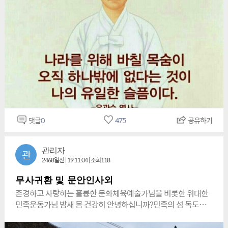
습니다.<세계문화올림픽 성공 기원을 위한!><세계문화체육예술
축제(독도사수대회) 제 14회 특집><민족의 섬 독도(정상특별등
반)탐방 및 신비의 섬 울릉도 특별탐방>“때론 인간 문화재가 되
어 평생연금 수령을 할 수도 있고,가문의 영광이 될 수도 있는“위
대한 민족운동 우수활동 애국자 및 훌륭한 문화체육예술인들에
게도특별히 주어지는 정부와 관계기관장 특별공로상<현재 총 3
명 배출됨>대통령배(상·훈포상),대한민국 국회의장특별공로상,
국무총리특별공로상,문화체육관광부장관특별공로상 , 각부처
장관특별공로상,대한민국 국회 각 위원장특별공로상외 다수의
관계부처장관 및 관계기관 연대단체장특별공로상등 수 많은 각
종 포상실시>*일시: 만물이 소생(蘇生)하는 아름다운 봄 날 가정
댓글
0
475
공유하기
(家庭)의 달 5월에 실시합니다.-✡<제1차>5월
15(금),16(토),17(일)<2박 3일 7식 제공(482명 마감됨)>,-✡ <제
2차>5월 17(일)18(월),19(화)<총2박3일 7식(특식1식)제공> 추
관리자
관
진하며, 잔여 좌석도 얼마 남지 않았습니다>※<동참 총 경비 당
2468일전 | 19.11.04 | 조회118
초 60여만원이나 총40만원확정 (국가로 부터 태극기를 형상하
여 유일하게 특허 받은 100% 국산 특수기능성 특별 기념품 증
무사귀환 및 문안인사외
정등 명제선 명예총재, 김영삼총재등 약 2억 협찬등)신청양식=
존경하고 사랑하는 훌륭한 문화체육예술가님을 비롯한 위대한
아래 양식 순서변경불가함>⓵.신청자성명<영문포함>,⓶.휴대전
민족운동가님 밤새 몸 건강히 안녕하십니까?민족의 섬 독도사
화,⓷,주민등록번호(13자리),⓸.주소<집결 희망장소 및 버스탑
수를 위한 금번<2박3일> 행사의긴 여정동안 정말 노고가 많으
승희망장소>,⓹본 정보를 접한 경로 및 주최,주관측 의견,제안등
셨습니다. 새벽까지 단 하분도 빠짐없이 목적지에 무사히 다들