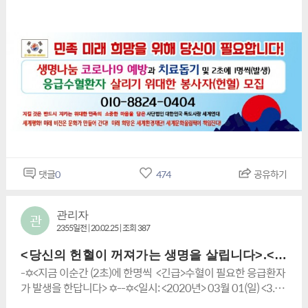
시상 및 포상,> (3). <생명나눔 릴레이>2초에 1명씩 발생하는
나 19>가 심각한 시점에 애국동지 여러분 그동안 몸 건강히 안
두는 <코로나19> 감염 예방을 위한 100% 완벽한 안전 조치함
응급 수혈환자 돕기 위대한 봉사활동(수혈) 전개하여 생명나눔
녕 하십니까? 반드시 KF-94 마스크를 착용하시고,반드시 방문
>✡- -✡< 본 위대하고 훌륭한 봉사 동참자 (전체)들께 드리는 아
의 선봉이 되게하기 위함•< 생명나눔 릴레이 위대한 헌혈 봉사자
하실 곳이 있을 때에는아래 링크에<코로나 19>위험도를 알려주
주 특별한 혜택은국가로 부터 태극기를 형상하여 유일하게 특허
시장 및 포상,> ☆주최: 사단법인 대한민국 독도사랑 세계연대
니반드시 주소(장소)를 검색하시어 안전도를 확인후 방문 하시
받은100%국산 기능성 특별 기념품 전체 증정과 <66여만원 상
[W.S.L.K.D.]☆후원 : 국방위원회, 문화체육관광부, 주식회사 월
길 바랍니다. -<<<아래>>>-<(코로나 19)>위험도를 알려는 링크
당>의 독도(정상특별등반)탐방 및 울릉도특별탐방권 일부증정
드산업연구개발그룹[W.I.R.&D.G.]☆일시: 2020년 12월
>https://coronaita.com/
뿐만이 아니라 때론 평생 연금 수령과 가문의 영광이 될 수도 있
24(목)~31(목)공동주관: "한민족 (韓民族)"[K.P.],"세계평화문화
는 위대한 민족운동 우수 활동 애국자(특별선별) 발굴 하여 관계
재단 [W.P.C.F.]""세계문화올림픽재단 [W.C.O.F.]"Mobile:010-
기관장 특별 공로상 추천도 함>✡- -✡< <행운(幸運)>과 <기적(奇
8824-040
跡)>을 일으키는 것은 <신(神)>이 아니라 자신의 피타는 노력이
반드시 필요하다! <사후(死後) 한줌의 흙이 될 몸> 완벽한 전략
을 세워서몸을 아끼지 말고 모든 일에 최선을 다하지 않고서 어
댓글
0
474
공유하기
찌 <기적(奇跡)>과<행운(幸運)>을 바란단 말인가요?!!!✡>- 부디
피 타는 훌륭한 애국 충정으로 만사에 최선을 다해 머지 않은 미
래 대 성공과 훗날 기적과 행운이 따르는부귀영화(富貴榮華)를
관리자
관
보장을 받으시길~!!! -✡< 위대한 봉사(선착순)신청:010-8824-
2355일전 | 20.02.25 | 조회 387
0404번>✡- 대단히 감사 드립니다. <<<지킬 것은 반드시 지키는
위대한 민족의 소중한 마음을 담은><사단법인 대한민국 독도사
<당신의 헌혈이 꺼져가는 생명을 살립니다>.<코로나19예방 돕기봉사>외 독도침탈일본경고기자회견2020평창평화포럼과 민족의 섬 독도사수!
랑 세계연대> [위대한 민족운동가 상임고문:최학유],[위대한 민
-✡<지금 이순간 (2초)에 한명씩 <긴급>수혈이 필요한 응급환자
족운동가 명예총재 : 명재선 &사단법인대한민국 국회의원 태권
가 발생을 한답니다> ✡--✡<일시: <2020년> 03월 01(일) <3.1
도 연맹 이사장ㆍ총회장 ],[총재 ∙이사장 민족운동가 김영삼] - 배
만세운동 (101주년) 기념 특집행사>는<코로나 19> 여파로 취