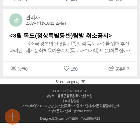
전이 최우선이기 때문에 모든 행사 일정을 전격 취소합니다.
裁 ) : 김 서연태우 (金 書延 泰佑) KIM SEOYEON TAEWOO부총
의 사진을 올려 본다.2018년 9월 29(토)독도 선착장 파고는 일
※《2019년 9월 20(금) 경 부터 독도의 달 10월 31(목)까지 순차
재 ( 副總裁 ) : 박 상 현 부총재 ( 副總裁 ) : 박종혁(朴鐘
본 태풍<짜미>의 여파로 파고가 3m였으며 이로 인하여 평상시
적으로 재 추진 합니다.》 *2019년 08월 11(일)13:33분 사단
赫) Park Jong - heyk & 法名(법명): 圓照道眼 원조도
관리자
관
에 울릉ㆍ독도운항 시간이 1시간 40여분이지만 이로 인하여 무
법인 대한민국 독도사랑 세계연대 총재ㆍ이사장 김영삼 -배상-
2553일전 | 19.08.11 | 조회64
안 Wou Jo Do - aa 부총재 ( 副總裁 ) : 김영균 (독도사수 국민
려 1시간 25분이나 연착이 되어 힘들게 3시간05분만에 독도 인
홈페이지 8월 11(일) 참조요망! www.한민족.com
MC 오혜성) 부총재 ( 副總裁 ) : 김종국(金鍾國) Kim Jong-
근에 도착을 하게 되었다.한편 김영삼 총재가 민족의 섬 독도사
<8월 독도(정상특별등반)탐방 취소공지>
kook 부총재 ( 副總裁 ) : 박정희 부총재 ( 副總裁 ) : 안성숙 (安聖
수를 위해 총괄기획ㆍ 총지휘한 2018.전년도 독도 특별탐방 행
《조국 광복의 달 8월 민족의 섬 독도 사수를 위해 추진
淑) An Sung - suk부총재 ( 副總裁 ) : 전정호 부총재 ( 副總
사는사상 최초로 울릉도-독도행선박 운항 시간이 무려 1시간
하려던 "세계문화체육예술축제(독도사수대회) 제 13회특집<독
裁 ) : 김홍대(金弘大) Kim hong - dea & 法名(법명): 현진 (賢
25분이나 연착(운항)이 되었던 사상 최악의 악천후 였지만은 독
도(정상특별등반)탐방 취소(긴급)중요공지》 모든 기상 악하가
珍) 부총재 ( 副總裁 ) : 김종선(金鍾宣) Kim Joung - sun 부총
도 접안의 기적의 역사와 신화가 살아 있다.<특히 독도정상 특별
예상되고 지난 17년의 경험을 바탕으로 행사 동참자 분들의 안
재 ( 副總裁 ) : 박성현 Park Seong - hyeon 부총재 ( 副總
등반까지 했다>!!!하지만 2019년 조국 광복의 달 8월 18(일)과
댓글
0
150
공유하기
전이 최우선이기 때문에 모든 행사 일정을 전격 취소합니다.
裁 ) : 한대철재무국장 (財務局長 ) : 이사 ( 理事 ) 윤의진(尹義
19(화)은 "독도 인근파고가 1.5m 이하였다.또한 김영삼총재님
※《2019년 9월 20(금) 경 부터 독도의 달 10월 31(목)까지 순차
鎭) Yoon Eui - jin 총재ㆍ이사장(대천)김 영 삼 [總裁ㆍ理事
은 독도사수를 위해 지난 17년동안 무려 36회차나 독도(정상특
Select Language
▼
적으로 재 추진 합니다.》 *2019년 08월 11(일)13:33분 사단
長 (大天) 金榮三] 경호실장(무인) : 김상학 [(拇印) 金相學 ]부산
별등반)탐방을 100%성공 했으며일반단순탐방객들은 감히 상
법인 대한민국 독도사랑 세계연대 총재ㆍ이사장 김영삼 -배상-
☎ TEL 050)20-200-3131
광역시부 회장 김상학 [(사)세계회랑검도총연맹 회장.안용복숭
상조차도 할수가 없는항상 독도에서 충분히 체류하여 독도정상
경상북도 울릉군 울릉읍 독도 안용복길 3
홈페이지 8월 11(일) 참조요망! www.한민족.com
모회 회장] W.S.K.D. President Kim Yeong –
대표자 김영삼
까지 특별등반을했던 독도사수의 역사가 살아있는 독도특별탐
sam Chief of Security Kim Sang ー hak총재ㆍ이사장(대천)
Copyrightⓒ2019 사단법인 대한민국 독도사랑 세계연대,세계문화올림픽재단,세
방의전설적인 인물 이라고들 격찬을 아끼지 않는 분들도 많다.
계평화문화재단 All Rights Reserved
김 영 삼 [總裁ㆍ理事長 (大天) 金榮三] 특별보좌관 (경호부
이를 살펴 볼때 우리는위대한 리더 한 사람이 얼마나 중요 한지
Designed & System by
제로웹
ㆍTotal
806,723
장) : 검인 류 수 호 ( 劍人 柳秀昊 ) Ryu Soo- ho 총재ㆍ이사장
과연 우리가 무엇이 어떻게 잘 못 되었는지 우리 스스로가 자신
(대천)김 영 삼 [總裁ㆍ理事長 (大天) 金榮三] 비서실장(대
을 되 돌아 볼 필요가 있다고 생각을 해 본다.<2019.08 22. 제 이
산) : 김성훈 (大山 金成勳) W.S.K.D. President Kim Yeong –
름을 비 공개 할 수 박에 업 없을 깊은 양해를 바랍니다.>