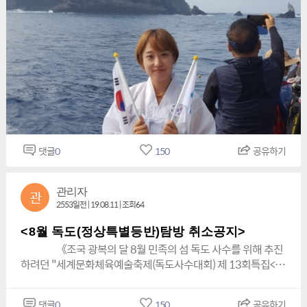
그 진상규명과 전범청산에 의한 한중일국교정상화><내용일부>
를 치룰 예정 이였던 독도사랑 중앙 해병대 전우회 92명 회원들
회장 안경오, (전)회장 이승명, (전)회장 안성관 특별고문（特別
민족의 섬 독도를 가상으로 무력 침범한 일본을 우키시마호 폭
은 기대했던 접안을 하지 못했다 .아쉬운 탄성의 소리가 여기 저
顧問 : 『국제 와이즈맨 한국지역 YSMEN KOREA AREA 』 총
침사건의 피해국인 중국과 연대하여 독도를 철저히 방어하고 일
기 빗발친 항의가 드세지자 팔도에서 온 회원들은 난감해하며
재 김상채 특별고문（特別顧問）:『사단법인 도덕도덕국민운
본을 무릎 꿇게하는 리얼한 멋진 장면들과특히 우키시마호 폭침
파고가 높지 않으니 접안 해달라고 소리쳐 돌핀호 직원 및 선장
동본부』 총재 황상영 특별고문（特別顧問） : 민병철특별고
사건의 실제 상황을 재현하고 진상규명등을 다룬 영화를 제작
에게 애원과 부탁을 했지만 해경의 접안불가 소식에 모두들 아
문 (사)아시아청소년연맹총재특별고문（特別顧問 ) :『국제 로
함.이 영화제작에는 중국의 갑부와 거물급들을 대거 참여 시켜
연실색 하며 퍼모먼스 와 독도행사를 못하게 되어 선상에서 대
타리클럽 부·울·경·제주 3660지구』 (전) 총재 김채곤 특별고
서 그들도 홍보를 하게 하여 한중열풍 영화가 되도록 하여 적어
형 태극기 펼쳐놓고 아베의 경제보복 과 독도는 대한민국의 고
문（特別顧問）: 장현섭, 이외대, 김의준, 한명수, 김영찬, 김용규
도 중국인구의 약 10%이상인 최소 약 2~5억 이상의 인구가 영
유영토라고 소리쳐 부르며 애국가와 조촐한 행사를 진행 하였다
외 195 특별 고문단 특별고문（特別顧問）: 여예진 (呂譽
화를 관람 할 것으로 확신을 한답니다.이는 지금 현제 미국과 일
.독도사랑 중앙 해병대 전우회 김종국회장 병 143기 선배님 이
振) a special adviser Yeo Ye - jin 고문（顧問） : 박판도, 박이
본이 밀약하여 중국이 세계 경제를 잡아 먹는 것을 사전에 예방
하 행사준비한 팔도 임원진과 독도사랑 회원 서울,전북,대구,제
준, 김기철, 김상경외 154명 고문단상임부총재 ( 常任副總
댓글
0
150
공유하기
하고, 고립시키려는 괘략에 대한 강력한 반격의 반응이라고 판단
주,경주,부산.광주 등의 팔도회원은 독도사랑의 조촐한 행사를
裁 ) : 태목 김찬규 ( 太木 金瓚奎) Kim Chan - gyu 수석부총
한답니다.
마치고 선회하는 배위에서 동해의 외로운 섬 독도를 관람하며
재 ( 首席副總裁 ) : 이사 ( 理事 ) 대목 김인수 ( 大木 金仁
저마다 한폭의 그림같은 멋진 독도의 풍경을 추억을 저마다의
관리자
洙) Kim In-soo 부총재 ( 副總裁 ) : 이사 ( 理事 ) 촬영전문가 조
관
촬영도구를 가지고 독도를 사진으로만 추억에 담는다.이렇게 독
2553일전 | 19.08.11 | 조회64
영은(撮影專門家) 부총재 ( 副總裁 ) : 문기철 부총재 ( 副總
도상륙작전은 실패로 돌아갔지만 지속적인 관심 과 사랑 덕분에
裁 ) : 촬영전문가 최성갑 (撮影專門家 崔成
사람의 발길을 허락치 않고 독도는 천연의 신비로운 자태로 해
<8월 독도(정상특별등반)탐방 취소공지>
甲)Choi Seong - gab 문화부총재 ( 副總裁 ) : 이사 ( 理事 ) 예
경의 보호아래 동해바다 외로운 섬이며 고유의 대한민국 영토임
《조국 광복의 달 8월 민족의 섬 독도 사수를 위해 추진
당 변정원 ( 卞晶嫄) Byoun Jung - one 사무총장 (事務總長) :
을 세계만방에 알리어 더 이상 일본이 망동을 하지 말것을 소리
하려던 "세계문화체육예술축제(독도사수대회) 제 13회특집<독
이사 ( 理事 ) 김미애(金美愛) Kim Mi - ae 부총재 ( 副總裁 ) : 김
높여 부르 짓고 노래를 부려는 것에 만족했다.돌핀호 선상에서
도(정상특별등반)탐방 취소(긴급)중요공지》 모든 기상 악하가
종찬 부총재 : 박상규 (朴相奎) Park Sang - kyu문학부총재 : 김
마주한 독도의 신비롭고 아름다운 사진을 카메라에 담아 존경하
예상되고 지난 17년의 경험을 바탕으로 행사 동참자 분들의 안
평(김외식) Kim Pyung (Oie Sick):金評(外植) 부총재 ( 副總
댓글
0
150
공유하기
고 사랑하는 해병대 선,후배님 과 페친님 과 대한민국 영토 독도