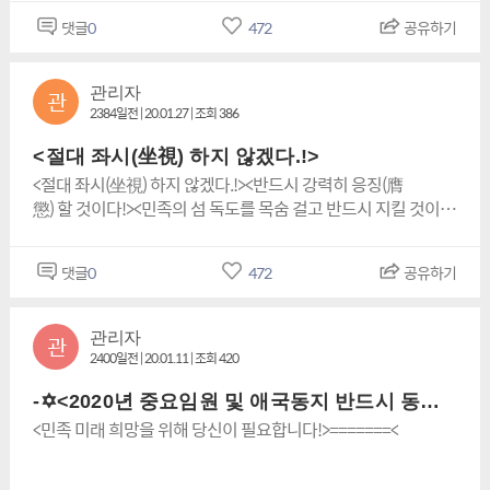
리ㆍ존엄)을 지키고 실천 하느냐의 문제이다!독립투사! <단재 신
댓글
0
472
공유하기
채호선생>께선 역사를 잊은 민족에겐 미래가없다고 했듯이 조
상(부모님)님을 잊은 후손에겐 미래가 과연 있을 까?!!?이 뜻
은 조상(부모님)님들의 훌륭한 역사를 잘 받들어 뫼시면 복을 받
관리자
관
는다는 의미다!조상님을 공덕을 잘 뫼시고 특히 부모님께 큰 효
2384일전 | 20.01.27 | 조회 386
도를 많이 하시어새해에는 복 많이 받으시길 바랍니다. 이에 우
리의 순수하고 위대한 민족운동 단체인<사단법인 대한민국 독
<절대 좌시(坐視) 하지 않겠다.!>
도사랑 세계연대>는민족의 섬 수호에 있어<독도사수와 더 나아
<절대 좌시(坐視) 하지 않겠다.!><반드시 강력히 응징(膺
가서는 순수하고 위대한 민족운동!>의살아있는 역사!살아 있
懲) 할 것이다!><민족의 섬 독도를 목숨 걸고 반드시 지킬 것이
는 신화!살아 있는 전설이다! 존경하고 사랑 하는 위대한 민족이
다.!><인생이란?!>죽고 사는 문제가 아니라!나의 본성(가치ㆍ권
여!고귀한 3.1정신과 강인한 화랑 정신으로 똘똘 뭉쳐서 민족운
리ㆍ존엄)을 지키고 실천 하느냐의 문제이다!독립투사! <단재 신
댓글
0
472
공유하기
동에 부디 큰 힘을 실어 주길 바라는 바이
채호선생>께선 역사를 잊은 민족에겐 미래가없다고 했듯이 조
다!https://n.news.naver.com/article/028/0002482430
상(부모님)님을 잊은 후손에겐 미래가 과연 있을 까?!!?이 뜻
은 조상(부모님)님들의 훌륭한 역사를 잘 받들어 뫼시면 복을 받
관리자
관
는다는 의미다!조상님을 공덕을 잘 뫼시고 특히 부모님께 큰 효
2400일전 | 20.01.11 | 조회 420
도를 많이 하시어새해에는 복 많이 받으시길 바랍니다. 이에 우
리의 순수하고 위대한 민족운동 단체인<사단법인 대한민국 독
-✡<2020년 중요임원 및 애국동지 반드시 동참(중대) 일정표>✡-
도사랑 세계연대>는민족의 섬 수호에 있어<독도사수와 더 나아
<민족 미래 희망을 위해 당신이 필요합니다!>=======<
가서는 순수하고 위대한 민족운동!>의살아있는 역사!살아 있
는 신화!살아 있는 전설이다! 존경하고 사랑 하는 위대한 민족이