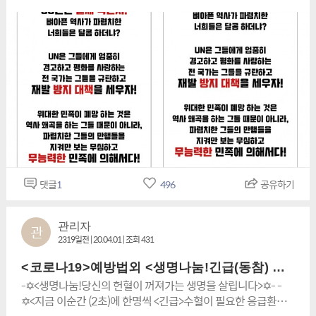
소녀상(前)<주소:서울시 종로구 율곡로 2길 & 연합뉴스빌딩(앞)
일원>☆<기자보도문>☆(1). 자신의 논문에서 일본군 위안부 피
해자를 '자발적 매춘부'라고 한 “램지어 하버드대 로스쿨 교
수”에 대한 비판이 폭발적으로 확산이 되고 있습니다.(2). 이에
격분한 “세계적인 위대한 민족운동(독도사수) 단체인“사단법인
대한민국 독도사랑 세계연대”는 끔찍한 이러한망언에 당사자는
즉시 “석고대죄”를 하고 학계를 떠나야 한다고 강력히 주장 했
다.(3). 특히 UN은 파렴치한 이러한 망언에 엄중히 경고를 해야
한다고 강력히요청 하면서 이 심각한 망언을 “옹호”하는 일본정
치인들도 함께 국제적인성 범죄에 대한 엄중한 처벌을 받아야
한다고 당 연대는 강력하게 요청을 하는 바이다.(4). 램지어 교수
는 여전히 주최 단체인 사단법인 대한민국 독도사랑 세계연대뿐
댓글
1
496
공유하기
만이 아니라 각종 언론사의 인터뷰 요청을 거부하고 있다.(5). 논
문 공식 출판의 열쇠를 쥔 학술지 <국제 법·경제학 리뷰>측은 논
문에 대한 우려를 밝히면서 반론을 게재 할 수 있다는 입장이다.
관리자
관
(6). 하지만 논문 철회 요구에 대해선 어떻게 대응 할 지 밝히진
2319일전 | 20.04.01 | 조회 431
않고 있다.(7). 당 연대는 램지어 교수의 주장을 뒷 받침 할 만한
그 어떤 근거나 자료도 논문에서 인용되지 않았기 때문에 그 동
<코로나19>예방법외 <생명나눔!긴급(동참) 간곡한 요청서>
안의 관련 연구는 그의 주장과는 완전하게 다르다고 판단한다.
-✡<생명나눔!당신의 헌혈이 꺼져가는 생명을 살립니다>✡- -
(8). <주최측특별인터뷰): 명예총재 명재선 김영삼총재> : "사실
✡<지금 이순간 (2초)에 한명씩 <긴급>수혈이 필요한 응급환자
이 아닌, 사실과 증거에 근거하지 않은,그 파렴치한 주장을 뒷 받