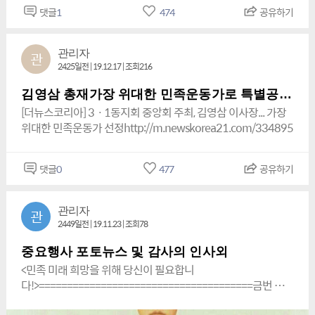
댓글
1
474
공유하기
문화체육예술축제(독도사수대회) 제 14회 특집 (1차,2차)대회
개최를 선언 한다. 이에 한민족(재외교포,북녘동포)여러분들의
많은 관심과 관계기관의 적극적인 동참을 바라는 바이다.
관리자
관
2020년 01월 01일 <지킬 것은 반드시 지키는 위대한 민족
2425일전 | 19.12.17 | 조회216
의 소중한 마음을 담은>『사단법인 대한민국 독도사랑세계연대
[World Solidaridar for Love Korean Dokdo]』[ W.S.L.K.D. ] (
김영삼 총재가장 위대한 민족운동가로 특별공로상수상
President Kim Yeong – sam ) 총재ㆍ이사장(대천)김 영 삼 [ 總
[더뉴스코리아] 3ㆍ1동지회 중앙회 주최, 김영삼 이사장... 가장
裁ㆍ理事長 (大天) 金榮三 ],상임고문 ( 常任顧問 ) : 『부산지방
위대한 민족운동가 선정http://m.newskorea21.com/334895
검찰청 형사조정위원회』 a standing advisor ( Choi Hak - you )
위원장 (인암) 최학유 (仁巖 崔學有), 명예총재: 사단법인 대한민
국 국회의원 태권도 연맹 이사장·총회장 명재선명재선 (Myung
댓글
0
477
공유하기
Jae - sun) 존경하고 사랑하는 훌륭한 민족운동가님 다사다난
(多事多難)했던지난 2019년너무 수고가 많으셨습니다'희망찬
관리자
관
2020년 경자년(庚子年)새해에도 더욱더 건강하시고 福 많이
2449일전 | 19.11.23 | 조회78
받으시고 소원성취 하시길 바랍니다.『한민족 (韓民族) Korean
People』[K.P.]( President Kim Yeong - sam )대표 (대천) 김영삼
중요행사 포토뉴스 및 감사의 인사외
[ 代表 (大天) 金 榮 三 ]『사단법인 대한민국 독도사랑 세계연대
<민족 미래 희망을 위해 당신이 필요합니
[World Solidaridar for Love Korean Dokdo]』[W.S.L.K.D.]
다!>======================================금번 제
(President Kim Yeong – sam )www.한민족.comwww.한민
13회 행사 동참 애국동지 분들께는 아주 특별한 특혜를 드리겠
족.krwww.kp.pe.krwww.wkp.kr