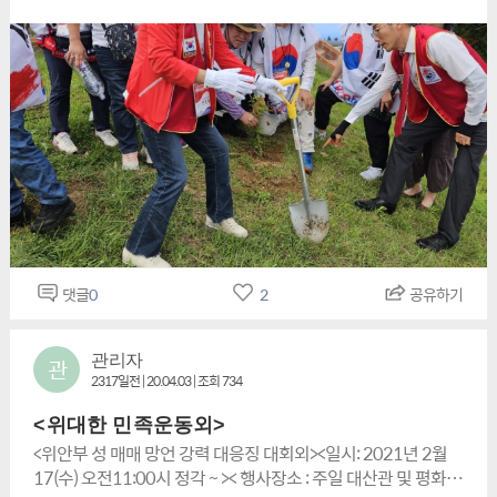
댓글
0
2
공유하기
관리자
관
2317일전 | 20.04.03 | 조회 734
<위대한 민족운동외>
<위안부 성 매매 망언 강력 대응징 대회외><일시: 2021년 2월
17(수) 오전11:00시 정각 ~ >< 행사장소 : 주일 대산관 및 평화의