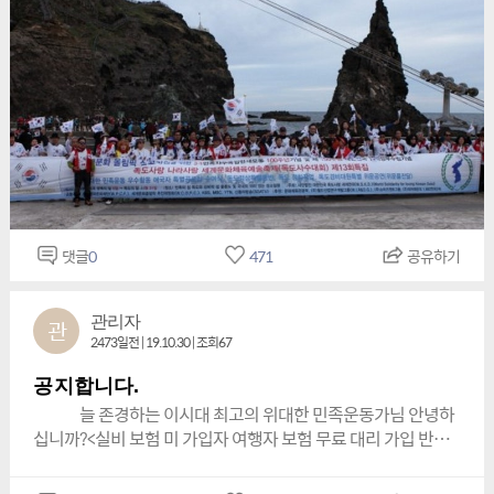
>,(1). <유네스코세계인류문화유산 등재 및 국가 무형문화재등재
잘 도착하셨답니다. <세계문화올림픽 성공 기원을 위한!>“때론
>해녀(海女)물질대회,대한민국 국기인 세계태권도대회(특별공
인간 문화재가 되어 평생연금 수령을 할 수도 있고,가문의 영광
연),(2). 독도<동도ㆍ서도>(특별횡단)세계수영대회,(3). 독도 인근
이 될 수도 있는“위대한 민족운동 우수활동 애국자 및 훌륭한 문
<수중스쿠버다이버대회>(4).민족의 섬 <독도>에서 새터민을 비
화체육예술인들에게도특별히 주어지는 정부와 관계기관장 특
롯한 전세계 이주민 무료 결혼식거행,(5). UN 가입 전국가 국기
별공로상<현재 총 3명 배출됨>대통령배(상·훈포상),대한민국
독도에 게양 및 세계문화체육예술축제(독도사수대회) 제14회
국회의장특별공로상,국무총리특별공로상,문화체육관광부장관
특집대회 개최< UN에 등록된 전 국가 동참> 외 각종 문화체육예
특별공로상,국회의원 각 위원장특별공로상,외 다수의 관계부처
술축제(독도사수대회)개최함!실시하는“세계문화체육예술축제
장관 및 관계기관 단체장특별공로상등 수 많은 각종 포상실시>
(독도사수대회) 제14회 특집행사"민족의 섬 독도(정상특별등
<2020>“세계문화체육예술축제(독도사수대회) 제14회 특집 행
반)탐방" 및 "신비의 섬 울릉도" 탐방 때까지 가정에 행복과 특
사 때에는금번 제 13회 행사 동참 애국동지 분들께는 아주 특별
댓글
0
471
공유하기
히 건강관리 철처히 하시고 행운이 항상 가득하시길 빌겠습니
한 특혜를 드리겠습니다. *일시: 만물이 소생(蘇生)하는 아름다
다.대단히 감사 드립니다.<문의> 사무국직통:<Mobile(1):011-
운 봄 날 가정(家庭)의 달 5월에 실시합니다.-✡<제1차>5월
881-1000번,:<Mobile(2):010-8824-0404번TEL:
15(금),16(토),17(일)<2박 3일 7식 제공(482명 마감됨)>,-✡ <제
관리자
관
(050)2580-7777~7779번>----------------------------------
2차>5월 17(일)18(월),19(화)<총2박3일 7식(특식1식)제공> 추
2473일전 | 19.10.30 | 조회67
-------------------------<민족미래 희망은 문화가 만들어 간
진하며, 잔여 좌석도 얼마 남지 않았습니다><유네스코세계인류
다!><세게평화!미래비전은 세계문화올림픽이 책임진
문화유산 등재 및 국가 무형문화재등재>해녀(海女)물질대회공
공지합니다.
다!> <민족 미래 희망을 위해 당신이 필요합니
연과 <동도ㆍ서도(특별횡단)세계수영대회 및 수중스쿠버다이
늘 존경하는 이시대 최고의 위대한 민족운동가님 안녕하
다!>===================================오늘 11
버대회>외 각종 문화체육예술축제(독도사수대회)개최안내!주
십니까?<실비 보험 미 가입자 여행자 보험 무료 대리 가입 반드
월 22(금)<오후 6시부터~ > <2020년> <대통령배 쟁탈>독도사
최:사단법인 대한민국 독도사랑 세계연대(World Solidarity for
시 신청 및 멀미약 무료 신청 꼭 필요함>--✡<아름다운 단풍이 붉
수대회 발족식과 위대한 민족운동가님들의 송년회등 뜻 깊고 의
Korean Dokdo)”*공동주관: 세계문화올림픽 추진위원회World
게 물든 2019년 너무 아름다운 가을 날!>! 11월 01(금)