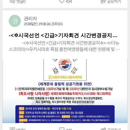
댓글
0
434
공유하기
상자들의 평화운동 단체『사단법인 대한민국 상훈회』 상임고
김영삼 총재>: "사단법인 대한민국 독도사랑 세계연대' (World
할 수 있습니다.From : '(사)대한민국독도사랑세계연대' 김영삼
문 (대천) 김 영 삼 [ 常任顧問 (大天) 金榮三]호국보훈 선양운동
Solidarity for Korean Dokdo)", --------------------------------
단체!『사단법인 나라사랑 연대단체장 연합회 6·25참전위부사
--------------- *수신: 너무 원통한 일본군...[엑스포뉴스] 우키시
관리자
관
관연합회』특별자문위원장 (대천) 김 영 삼 [ 特別諮問委員
마호 폭침 사건... “영화로 그들을 기억하자” -
2538일전 | 19.08.26 | 조회101
長 （大天） 金榮三 ]<역사교육 및 선지식 · 선문화 · 선문영연
KBBA....https://blog.naver.com/expojr/220906276190[아
구개발그룹>김구스쿨 그룹 상임고문 (대천) 김 영 삼 [ 常任顧
-<✡시국선언 <긴급>기자회견 시간변경공지✡>-
시아뉴스통신TV] 우키시마호 폭침 사건... “영화로 그들을 기억
問 （大天）金榮三 ] <역사교육 · 선지식 · 선문화 · 선문영운
-<✡시국선언 <긴급>기자회견 시간변경공지✡>-<<더뉴
하자” 6일 오후 부산시청 대회의실서 영화 ‘현해탄’ 제작... (사)대
동지도자단체!>김구스쿨 그룹 포럼 상임총재 (대천) 김 영 삼 [常
스코리아>>우키시마호 폭침 팔천여영령들에 대한 위령제 및 추
한민국독도사랑세계연대 총재 김영삼, (사)국제다문화협회 중앙
任總裁 （大天）金榮三]역사교육!학교교육 및 사회교육 선도
모식, 한민족 대표 김영삼 총재, 민족에게 드리는 호소문
회 회장 양희철, (중국)세계화인총연합회 한국회장...네이버 블로
운동단체!사단법인 학교폭력예방협의회상임고문 (대
www.newskorea21.com/267361≪더뉴스코리아≫ 우키시
그 2017.01.09.한민족대표 김영삼총재 외치는 소리
천) 김 영 삼 [ 常任顧問 （大天）金榮三 ] 『대한민국 독도사수
마호 폭침 팔천여영령들에 대한 위령제 및 추모식, 한민족 대표
https://kugjung112.blog.me/221634794364 한민족대표
대(大韓民國獨島死守
김영삼 총재, 민족에게 드리는 호소문우키시마호폭침팔천여영
김영삼총재 외치는 소리한민족 대표 김영삼총재 우키시마호폭
大)Korea Dokdo Suicibe squad leader』대장 (대
령들에대한위령제및추모식 ©더뉴스코리아[더뉴스코리아=김
침과 일본군 성노예(위안부)피해와 독도침탈국 일본에 보내는
천) 김 영 삼 [大將 (大天) 金 榮 三]AI(인공지능)기술 연구개발
두용기자]김영삼총재는광복과함께부산항으로돌아오던 '귀국
강력한 ...blog.naver.com한민족 대표 김영삼총재 우키시마호폭
(R&D) 및 신·재생 에너지, 무역, 식자재, 선용품, 잡화 Egent(영업,
www.newskorea21.com*일시:2019년 조국 광복의 달 8월
침과 일본군 성노예(위안부)피해와 독도침탈국 일본에 보내는
마케팅) 전문그룹!주식회사 월드산업연구개발 그
28(수)오전11시정각 *<주소: 서울 종로구 율곡로2길 25:연합뉴
강력한 경고문 한민족 대표 사단법인 대한민국 독도사랑 세계연
룹 [W.I.R.&D.G.] ( President Kim Yeong – sam )CEO·총회
스TV본사(앞)=소녀상(앞)에서 <파렴치한 일본이 역사왜곡을 넘
대 김영삼총재는 지난 조국광복의 달 8월 24(토)와 28(수) 양일
장 (대천) 김 영 삼 [ 總會長 · 代表理事 (大天) 金 榮 三] (가칭)재
어 조국 대한민국에 심각한 침탈과 심지어 각종 전쟁선포에 대
간에 걸쳐서 대 역사적으로...네이버 블로그 2019.08.31.김영삼
단법인『세계문화디지털대학 설립추진위원회』위원장 (대
한 시국선언등 국내외신 특별기자회견과 이후*** <일본군 성노
총재연설문https://kugjung112.blog.me/221631956760 김
천) 김 영 삼 [ 委員長 (大天) 金榮三]
예문제 해결을 위한! 수요시위(집회) 약 500여명 동참예정>에도
영삼총재연설문“세계평화”를 사랑하는 자랑스럽고 영광스러운