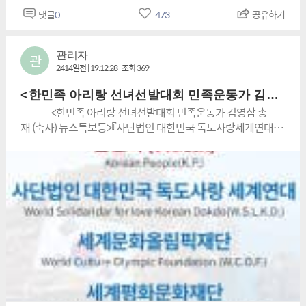
지어 독도를 일본의 일명 “다케시마” 라고 표기해 놓고 있으니
댓글
0
473
공유하기
이 어찌 대한민국의 국민된 자로써 통분을 참을 수 있겠는가! 일
본은 옛날 자기들에게 문화와 예술, 예절과 학문을 가르쳐준 스
승국인 우리나라를 기회만 있으면 침범하여 성스런 이 땅을 노
관리자
관
략질하고 백의의 가슴을 총칼로 난도질 하였으니 은혜를 원수로
2414일전 | 19.12.28 | 조회 369
갚고 이율배반을 일삼는 파렴치한 나라가 하늘 아래 또 있단 말
인가! 세계2차대전의 전범국이었던 독일은 정권이 바뀔 때마
<한민족 아리랑 선녀선발대회 민족운동가 김영삼 총재 (축사)뉴스특보등>
다 나찌의 만행으로 죄 없이 죽어간 유태인들과 전 세계 인류의
<한민족 아리랑 선녀선발대회 민족운동가 김영삼 총
양심 앞에 무릎 꿇고 사죄를 하는데 똑 같은 전범국 일본은 오히
재 (축사) 뉴스특보등>『사단법인 대한민국 독도사랑세계연대 총
려 1급 전쟁범죄자들의 악령이 있는 야스꾸니 신사를 참배하고
재 (대천) 김 영 삼 이사장은 아리랑은 자랑스러운 우리 민족
꽃다발을 바치며 군국주의의 부활을 꿈꾸고 있으니 임진왜란과
의 얼이 녹아있습니다.www.한민족.com<세계 최고의 위대한
일제 36년간의 만행에 원통하게 숨져 가신 조상들의 이름으로
한민족(Korea)이 천국(paradise)이라는 뜻의 홈페이지 도메인
어찌 용서하고 묵과할 수 있단 말인가! 희망찬 21세기를 맞아
>www.wkp.kr삭제 삭제 사단법인 대한민국 독도사랑 세계연대,
한일우호 증진도 중요하고 양국의 공동번영도 중요하지만 이를
세계문화올림픽재단,세계평화문화재단사단법인대한민국독도
위해서는 가해자였던 일본의 통렬한 참회와 사죄가 선행되어야
사랑세계연대,한민족,김영삼총재,세계문화올림픽추진위원회,세
하고 동해와 독도가 분명 대한민국 땅임을 온 천하에 천명하지
계문화디지털대학,총재김영삼,독도사수,독도수호,독도사랑
않는 이상 우리는 결코 그들의 만행을 잊지도 좌시하지도 않을
www.wkp.kr
것이다. 하여 한민족을 비롯한 특히 장차 우리 나라의 주인공
이 될 2세들에게도 확고한 민족정신을 심어주고 찬란한 우리 문
화예술의 발전과 민족의 섬 독도를 비롯한 우리 조국 대한민국
의 사랑을 실천하게 하자는 일환으로 독도사랑 나라사랑 “세계