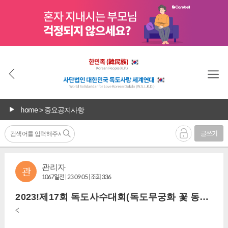
home
> 중요공지사항
글쓰기
관리자
관
1067일전 | 23.09.05 | 조회 336
2023!제17회 독도사수대회(독도무궁화 꽃 동산만들기) 및 우키시마호 폭침 추모평화문화제개최외
<