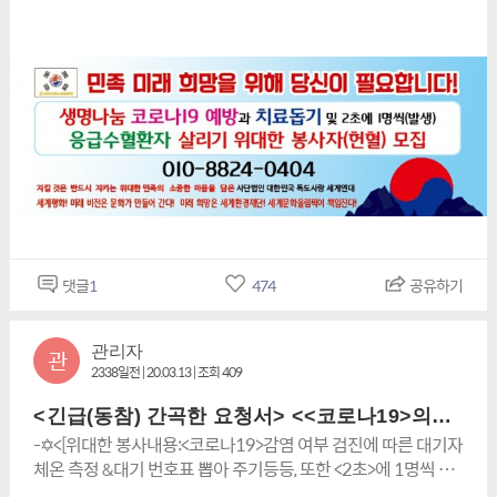
가 발생을 한답니다>✡- -✡<일시: <2020년> 03월 01(일) 오
침 할 만한 그 어떤 자료도 보여주지 못하는 데도 불구하고글을
전 10시경 부터 오후 5시경까지(예정) -✡<장소: 옛 일본의 스승
출간하려는 학자는 비판받아 마땅 할 것이며 학계에서도 영원히
국이자 모태가 된 가야국의 성지 >가야왕도> <김해시청(內)>에
퇴출이 되어야 합니다."(9). 앞으로 관련 전문학자들이 램지어 교
서 위대한 봉사(헌혈)를 추진을 하려고하오니 부디 적극적인 동
수의 글에 강력한 비판과 반대하는 것을 보게 될 것이며 당 연대
참을 해주시어 <누군가의 가족>이 제 때 수혈을 받지 못하여꺼
단체들도 대 응징으로 더욱더 강력하게 대응 합시다.주최/주관:<
져 가는 소중한 생명을 살려 주시길 간곡히 당부를 올리며,더 낳
지킬 것은 반드시 지키는 위대한 민족의 소중한 마음을 담은>사
아 가서는 위대한 민족운동에도 큰 힘을 실어 주시길 바랍니다. -
단법인 대한민국 독도사랑 세계연대세계평화문화재단,세계문
✡<헌혈 동참자님께 아주 특별한 혜택은 국가로 부터 태극기를
화올림픽재단,한민족✡<민족 미래희망을 위해 당신이 필요 합니
형상하여 유일하게 특허 받은100%국산 기능성 특별기념품
다!>✡ ✡<민족 미래 희망을 위해 당신이 필요 합니다>✡ ✡<세
과 66여만원 상당의 독도(정상특별등반)탐방 및 울릉도특별탐
계문화 올림픽 성공 기원을 위한>✡세계문화체육예술축제 <국
방권 일부증정>✡- -✡<반드시 사전 신청:010-8824-0404번
가(國家) 호국(護國), 보훈(報勳), 선양(宣揚) 및 독도사수대회>
>✡- 대단히 감사 드립니다. ☯✡-<<사단법인 대한민국 독도사랑
댓글
1
474
공유하기
제14회특집 (온라인) 행사> (1).<독도사수> <코로나 19>를 예
세계연대> [상임고문:최학유],[명예총재 : 명재선 & 사단법인대
방(대비)를 철처히 하면서 “민족의 섬 독도”를 수호하기 위한 각
한민국 국회의원 태권도 연맹 이사장ㆍ총회장 ] [총재 ∙이사장 김
종 홍보활동 전개를 하는 위대한 우수활동자애국자를 발굴하여
영삼]-배상(拜上)- <관인생략>================'(사)대한민
관리자
관
관계기관장 상,훈을 수여 하여 타의 모범이 되게 하며 “민족의 섬
국독도사랑세계연대&한민족세계평화문화재단' 밴드로 초대합
2338일전 | 20.03.13 | 조회 409
독도”를 지키기 위함•< 위대한 민족운동가 특별공로상 시상 및
니다.https://band.us/n/aaa92cuecam5c밴드명을 검색해 가
포상,> (2).<민족 정기선양> 전세계인을 대상으로 자랑스럽고
입할 수 있습니다. From 사)대한민국독도사랑세계연대상임고
<긴급(동참) 간곡한 요청서> <<코로나19>의료봉사자를 돕는<위대한 봉사& 훌륭한 애국자(선착순)>특별모집중>✡><<당신의 헌혈도 (2초)에 1명씩 <응급 수혈 환자발생>꺼져가는 생명을 살립니다>
찬란한 한민족 문화체육예술을 전파하는 훌륭한 우수활동자를
문 최학유 명예총재 명재선<사단법인대한민국 국회의원 태권도
-✡<[위대한 봉사내용:<코로나19>감염 여부 검진에 따른 대기자
발굴하여 관계기관장 상,훈을 수여 하여 타의 모범이 되게 하여
연맹 이사장ㆍ총회장>&세계문화올림픽재단총의장ㆍ이사장:김
체온 측정 &대기 번호표 뽑아 주기등등, 또한 <2초>에 1명씩 긴
민족의 혼을 지키기 위함• < 훌륭한 문화체육예술가 특별공로상
영삼-배상- 존경하고 사랑하는 위대한 민족운동가님 <코로
급 수혈이 필요한 헌혈(돕기)봉사등등] -✡<위대한 봉사자들 모