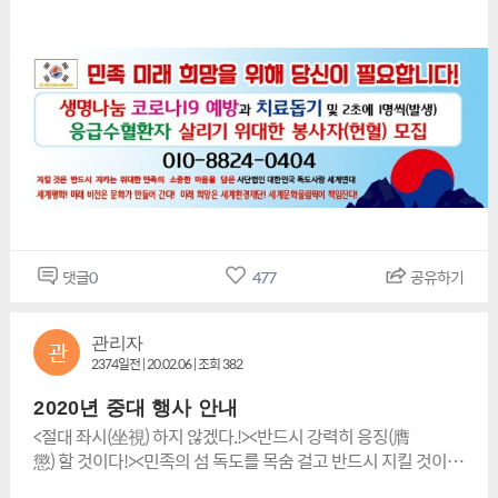
상(拜上) - <관인생략
소하며 이를 대신 하여 (검진자 돕기 및 헌혈봉사추진)
>===============================================
=====<-✡<사단법인 대한민국 독도사랑 세계연대 &한민족 &세
계평화문화재단' 밴드로 초대합니
다.https://band.us/n/aaa92cuecam5c밴드명을 검색해 가입
할 수 있습니다.*<손전화:010-8824-0404번>-----------------
-----<민족미래 비전은 문화가 만들어 간다!><세계평화! 미래 희
망은 세계문화올림픽이 책임진
다!>=============================================
==
댓글
0
477
공유하기
관리자
관
2374일전 | 20.02.06 | 조회 382
2020년 중대 행사 안내
<절대 좌시(坐視) 하지 않겠다.!><반드시 강력히 응징(膺
懲) 할 것이다!><민족의 섬 독도를 목숨 걸고 반드시 지킬 것이
다.!><인생이란?!>죽고 사는 문제가 아니라!나의 본성(가치ㆍ권