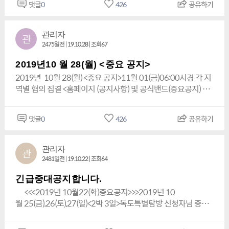
미 있는 훌륭한 <문화체육예술축제> 대 역사적인 행사가 세계적
댓글
0
426
공유하기
Cultur Olympic Promotion Committee<W.C.O.P.C.>,세계평화
02(토),03(일)<2박 3일>에 민족의 섬 독도(정상특별등반)탐방대
인 제 1의 항구도시 부산<자갈치시장> <아레아 웨딩홀(구)오아
문화재단(World Peace and Culture Foundation)<W.P.C.F.>*
모집은 10월 30(수) 오늘 최종 마감합니다.-✡< 2020년 세계문
제 4~6층>에서 실시 되었던 행사에 350여명의 연대단체장님
협찬:CNN,BBC,CCTV,KBS,MBC,YTN,주식회사 월드산업연구개
화체육예술축제(독도사수대회)제 14회특집 행사 안내>*지난
관리자
관
을 비롯한 훌륭한 문화체육예술인들께서도동참을 하시여 행사
발그룹외 <전 세계 동시 생방송 특별보도 추진중>!대단히 감사
30년간 평균 날씨가 호수 처럼 가장 좋았던 가정의 달!5월-✡<
2475일전 | 19.10.28 | 조회67
를 빛내 주심에 다시 한번더 고개숙여깊은 감사와 높은 존경
드립니다. <2003년설립>““지킬 것은 반드시 지키는 위대한 민
제1차>15(금),16(토),17(일)<2박 3일 7식 제공(482명 마감
을 올립니다.더 많은 멋지고 훌륭한 명장면들과 각종 행사의 각
족의 소중한 마음을 담은’“사단법인 대한민국 독도사랑 세계연
됨)>,5월-✡ <제 2차>17(일)18(월),19(화)<총2박3일 7식(특식1
2019년10 월 28(월) <중요 공지>
종 사진들은보도국과 편집부에서 전달이 되는 즉시 재 공지
대(World Solidarity for Korean Dokdo)”총재ㆍ이사장 김 영 삼
식)제공>추진하며, 잔여 좌석도 얼마 남지 않았습니다><대통령
2019년 10월 28(월) <중요 공지>11월 01(금)06:00시경 각 지
를 올리겠습니다. <2020년> 가정의 달 5월에 실시하는“세계문
<大天 金 榮 三><President Kim Yeong – sam>-배상(拜上)-*전
배 쟁탈 > 세계문화체육예술축제(독도사수대회)제 14회특집! <
역별 협의 집결 <홈페이지 (공지사항) 및 공식밴드(중요공지) 참
화체육예술축제(독도사수대회) 제14회 특집행사"민족의 섬 독
화:(050)2580-7777~7779*E-
유네스코세계인류문화유산 등재 및 국가 무형문화재등재>해녀
조> 08시 포항 북구 여객터미널 집결! 02(토),03(일)<2박 3일 총
도(정상특별등반)탐방" 및 "신비의 섬 울릉도" 탐방 때까지 가정
mail:0118811000@daum.net*E-
(海女)물질대회공연과,<동도ㆍ서도(특별횡단)세계수영대회 및
7식 제공, 기본 4인 1실>,“민족의 섬 독도 특별 탐방대”에 동참
에 행복과 특히 건강관리 철처히 하시고 행운이 항상 가득하시
mail:a01088240404@daum.net*주·야:011-881-1000*직
댓글
0
426
공유하기
수중스쿠버다이버대회>외 각종 문화체육예술축제개최*협
하심에 대 환영드리며, “순수하고 위대한 민족운동”에 큰 힘을
길 빌겠습니다대단히 감사 드립니다. 『세계 1,900 연대단체 총
통:010-8824-
찬:CNN,BBC,CCTV,KBS,MBC,YTN등 생방송추진중!<아래 상세
실어 주심에도 고개숙여 높은 존경과 깊은 감사를 올립니다. 이
괄 대표의장 (대천)김영삼 [ 代表 (大天) 金榮三 ]직책일부 및 중
0404http://mobile.busan.com/view/busan/view.php?
안내 참조> <2019년 아름다운 가을!11월 일정표 (2박 7식
에 실비보험 미가입자 분들은 반드시 주관<세계평화문화재단>
요임원과 연대단체 중요임원 명단일부』 『한민족 (韓民
관리자
관
code=2019110619381359486 [포토뉴스] 독도사랑 세계연
제공),(4인 1실 기본)> <가> 당일 첫날:11월01(금)(1). 00시경
측에 여행자 보험 가입 신청을 바랍니다.단 멀미약은 지급은 전
2481일전 | 19.10.22 | 조회64
族) Korean People』[K.P.] ( President Kim Yeong - sam )대
대 ‘문화체육예술축제’㈔대한민국 독도사랑 세계연대(총재 김영
각 지역별<집결>로 단체버스(일부개별협의 후 재 공지함)출발!
해 드릴 수가 없사오니 하루 전에 가까운 인근 약국등에서 약사
표 (대천) 김영삼 [ 代表 (大天) 金 榮 三 ] 『지킬 것은 반드시 지키
삼)는 지난 1~3일 독도에서 회원 400여 명이 참석한 가운데 ‘제
(2). 08시정각 포항시 북구 해안로 44 <(구)번지:항구동 58-54
와 반드시 상세한 문의를 하시어 멀미약을 반드시 선 구입 복용
긴급중대공지합니다.
는 위대한 민족의 소중한 마음을 담은사단법인 대한민국 독도사
13회 세계문화체육예술축제’ 행사를 열었
번지><포항 여객 터미널 집결><모든 동참자 신분증 지참이 꼭
을 하시고 출발 당일 버스 탑승 전에 충분히 섭취 하신후에 포항
<<<2019년 10월22(화)중요공지>>>2019년 10
랑 세계연
다.mobile.busan.com<세계문화체육예술축제(독도사수대회)>
필요함><(1차)조식 제공>(3). 09:50 포항-울릉(쾌속선)출항(4).
북구 여객 터미널 합류,도착 이후 부터 멀미약이 단체로 무상 지
월 25(금),26(토),27(일)<2박 3일>독도특별탐방 신청자님 중에
대 World Solidaridar for love Korean Dokdo』 [ W.S.K.D. ] ( Pr
행사 진행http://www.gimhaeinews.com/ArticleView.asp?
13:20 울릉도 (도동항)도착(5). 13:20<(2차)중식 제공> 및 휴식
급(보급)이 되오니 이점 착오가 없으시길 바랍니다. 조소영애
조소영애국동지 선생님,이정옥애국동지 선생님김영수애국동
esident Kim Yeong – sam )총재ㆍ이사장(대천)김 영 삼 [ 總裁
intNum=17320&ASection=001012 행사 개최 - 김해인터넷
(6).17:00시경 부터 <개인별&팀별 부담,독도(새우등,특산물등)
국동지 선생님,이정옥애국동지 선생님김영수애국동지 선생님
지 선생님께서는 경비 입금은 되었으나,2019년 10월 22(화)현
ㆍ理事長 (大天) 金榮三 ] 『세계평화문화재단