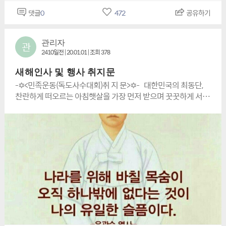
여!고귀한 3.1정신과 강인한 화랑 정신으로 똘똘 뭉쳐서 민족운
댓글
0
472
공유하기
동에 부디 큰 힘을 실어 주길 바라는 바이
다!https://n.news.naver.com/article/028/0002482430
관리자
관
2410일전 | 20.01.01 | 조회 378
새해인사 및 행사 취지문
-✡<민족운동(독도사수대회)취 지 문>✡- 대한민국의 최동단,
찬란하게 떠오르는 아침햇살을 가장 먼저 받으며 꿋꿋하게 서
있는 민족의 섬 독도! 일찍이 단군 성조께서는 ‘밝아오는 아침의
나라’라는 뜻으로 국호를 조선[朝鮮]이라 지으셨다. 나라의 이
름에서 보듯이 우리는 찬란한 태양을 가슴에 품은 성스런 민족
이며 밝음을 추구하는 빛의 겨레이며 나아가 평화를 사랑하는
배달의 자손이다. 검푸른 동해를 지키는 독도는 그저 무심한 바
위로 된 섬이 아니라 민족의 정기가 살아 숨 쉬는 섬이요 우리의
후손들이 억만년을 두고 지켜야 할 우리의 땅이다. 그런데도 저
간악한 일본은 우리의 독도를 자기 땅이라고 우기는 파렴치한
작태를 그치지 않고 있으며 세계 각국에 우리의 상상을 초월하
는 천문학적인 자금을 투입하여 각종 로비활동을 벌려 대다수의
세계지도에 동해를 일본해라고 표기하는 것 뿐 만이 아니라 심